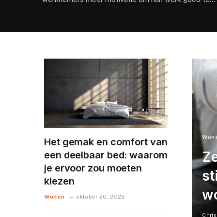
Won
Het gemak en comfort van
Ze
een deelbaar bed: waarom
je ervoor zou moeten
st
kiezen
w
Wonen
oktober 20, 2023
Chris