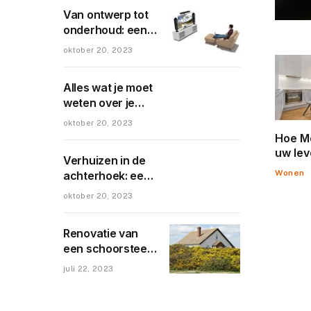
Van ontwerp tot
onderhoud: een
uitgebreide gids
oktober 20, 2023
voor je op maat
gemaakte
Alles wat je moet
cinewall
weten over je
nieuwe dakgoot
oktober 20, 2023
Hoe M
uw lev
Verhuizen in de
veran
Wonen
achterhoek: een
blik op de beste
oktober 20, 2023
verhuisbedrijven
in en rondom
Renovatie van
doetinchem
een schoorsteen:
het behoud van
juli 22, 2023
traditionele
warmte