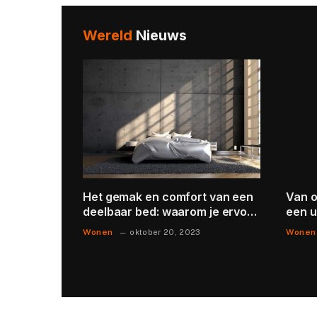
Wereld
Nieuws
s in
Het gemak en comfort van een
Van o
cte
deelbaar bed: waarom je ervoor
een u
ring en
zou moeten kiezen
maat 
Wonen
Wonen
oktober 20, 2023