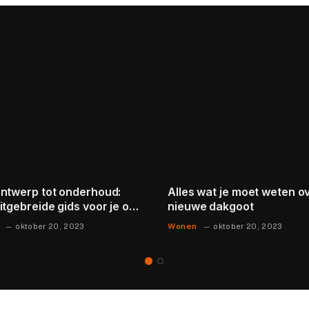
ntwerp tot onderhoud:
Alles wat je moet weten ov
itgebreide gids voor je op
nieuwe dakgoot
gemaakte cinewall
Wonen
oktober 20, 2023
oktober 20, 2023