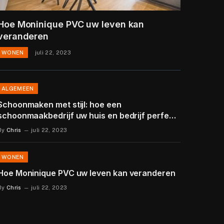
Hoe Moninique PVC uw leven kan
veranderen
WONEN
juli 22, 2023
ALGEMEEN
Schoonmaken met stijl: hoe een
schoonmaakbedrijf uw huis en bedrijf perfect
kunnen schoonmaken
By
Chris
juli 22, 2023
WONEN
Hoe Moninique PVC uw leven kan veranderen
By
Chris
juli 22, 2023