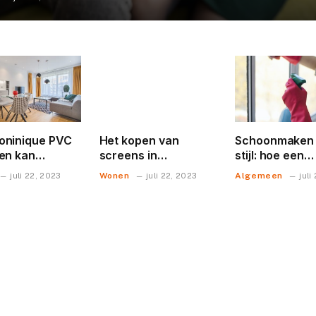
oninique PVC
Het kopen van
Schoonmaken
en kan
screens in
stijl: hoe een
deren
Veenendaal: de
schoonmaakbe
Wonen
Algemeen
juli 22, 2023
juli 22, 2023
juli
perfecte oplossing
uw huis en bed
voor zonwering en
perfect kunne
privacy
schoonmaken