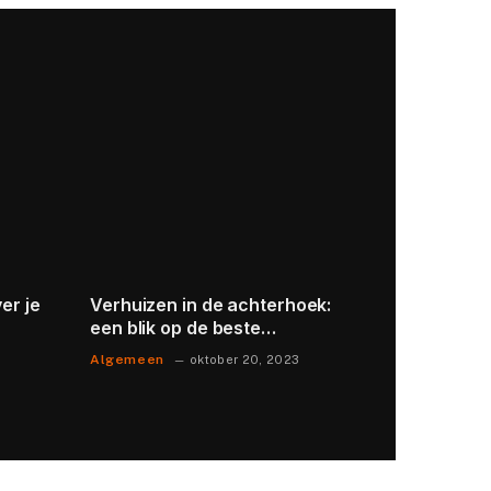
er je
Verhuizen in de achterhoek:
Renovatie
een blik op de beste
schoorste
verhuisbedrijven in en rondom
tradition
Algemeen
Wonen
oktober 20, 2023
ju
doetinchem