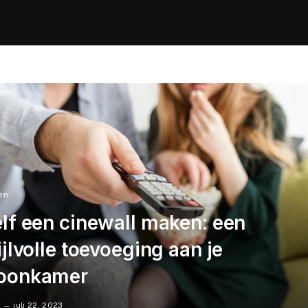
en
lf een cinewall maken: een
ijlvolle toevoeging aan je
oonkamer
juli 22, 2023