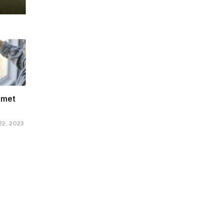
 met
drijf
 22, 2023
rijf
n