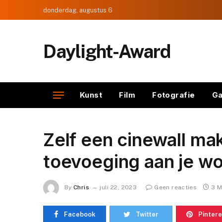
donderdag, augustus 6
Daylight-Award
Kunst
Film
Fotografie
Ga
Zelf een cinewall mak
toevoeging aan je 
By
Chris
juli 22, 2023
Geen reacties
3 M
Facebook
Twitter
Pintere