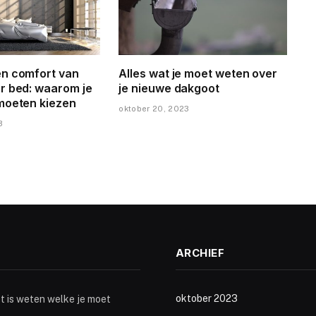
n comfort van
Alles wat je moet weten over
r bed: waarom je
je nieuwe dakgoot
moeten kiezen
oktober 20, 2023
3
ARCHIEF
oktober 2023
st is weten welke je moet