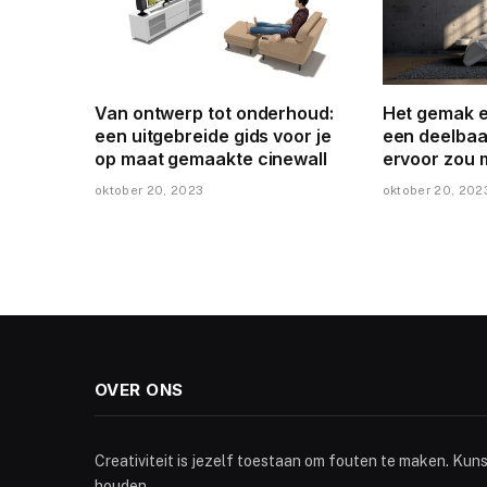
Van ontwerp tot onderhoud:
Het gemak e
een uitgebreide gids voor je
een deelbaa
op maat gemaakte cinewall
ervoor zou 
oktober 20, 2023
oktober 20, 202
OVER ONS
Creativiteit is jezelf toestaan om fouten te maken. Kun
houden.