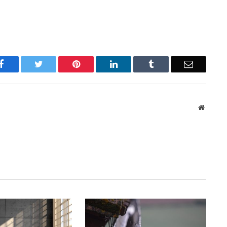
Facebook
Twitter
Pinterest
LinkedIn
Tumblr
Email
Website