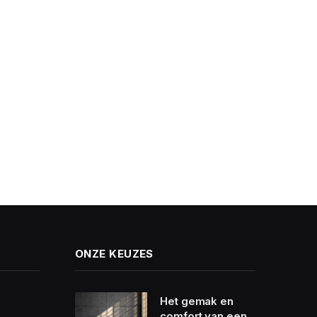
ONZE KEUZES
Het gemak en
comfort van een